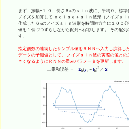
まず、振幅±１.０、長さ６πのｓｉｎ波に、平均０、標準
ノイズを加算して ｎｏｉｓｅ＋ｓｉｎ波形（ノイズｓｉ
作成した６πのノイズｓｉｎ波形を時間軸方向に１００
値を１個づつずらしながら配列へ保存します。 その配列
す。
指定個数の連続したサンプル値をＲＮＮへ入力し演算し
データの予測値として、 ノイズｓｉｎ波の実際の値との
さくなるようにＲＮＮの重みパラメータを更新します。
2
二乗和誤差 ＝
Σ
(
y
－
t
)
／
２
k
k
k